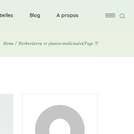
L’herboriste en herbes
ielles
Blog
A propos
Foire aux questions
Nos partenaires
Home
Herboristerie et plantes médicinales
Contactez-nous
(Page 7)
L’herboriste en herbes
Foire aux questions
Nos partenaires
Contactez-nous