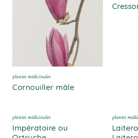
Cresson
plantes médicinales
Cornouiller mâle
plantes médicinales
plantes médic
Impératoire ou
Laiter
Ostruche
Laiter