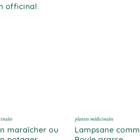
 officinal
inales
plantes médicinales
on maraîcher ou
Lampsane comm
on potager
Poule grasse