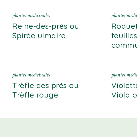
plantes médicinales
plantes médic
Reine-des-prés ou
Roquet
Spirée ulmaire
feuille
comm
plantes médicinales
plantes médic
Trèfle des prés ou
Violet
Trèfle rouge
Viola 