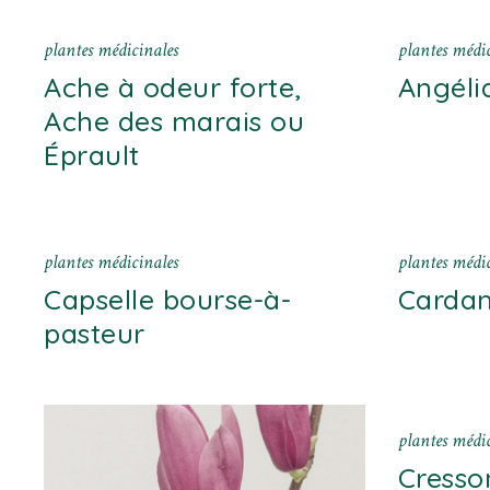
plantes médicinales
plantes médic
Ache à odeur forte,
Angéli
Ache des marais ou
Éprault
plantes médicinales
plantes médic
Capselle bourse-à-
Cardam
pasteur
plantes médic
Cresso