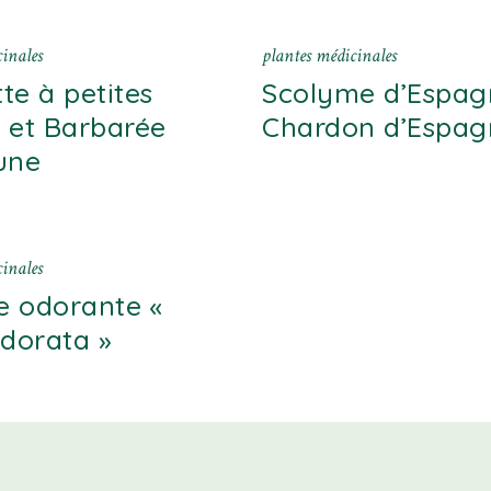
inales
plantes médicinales
te à petites
Scolyme d’Espag
s et Barbarée
Chardon d’Espag
une
inales
te odorante «
odorata »