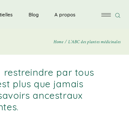
L’herboriste en herbes
ielles
Blog
A propos
Foire aux questions
Nos partenaires
Home
Contactez-nous
L’ABC des plantes médicinales
L’herboriste en herbes
Foire aux questions
Nos partenaires
 restreindre par tous
Contactez-nous
est plus que jamais
savoirs ancestraux
ntes.