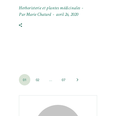
Herboristerie et plantes médicinales
Par
Marie Chatard
avril 26, 2020
Pagination
01
02
…
07
des
publications