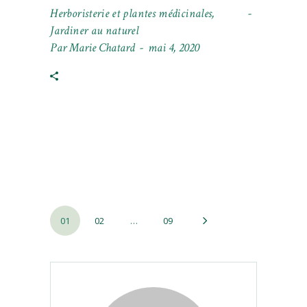
Herboristerie et plantes médicinales
,
Jardiner au naturel
Par
Marie Chatard
mai 4, 2020
Pagination
01
02
…
09
des
publications