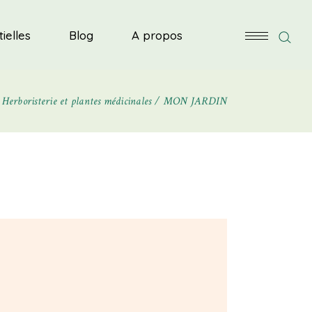
L’herboriste en herbes
ielles
Blog
A propos
Foire aux questions
Nos partenaires
Herboristerie et plantes médicinales
Contactez-nous
MON JARDIN
L’herboriste en herbes
Foire aux questions
Nos partenaires
Contactez-nous